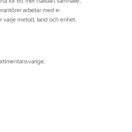
ta för ett mer hållbart samhälle,
verantörer arbetar med e-
för varje metod, land och enhet.
sortimentansvarige.
mt