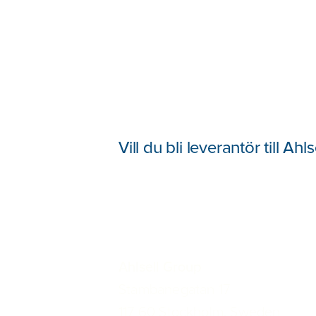
Vill du bli leverantör till Ahls
Ahlsell Group
Stambanegatan 17
117 60 Stockholm, Sweden