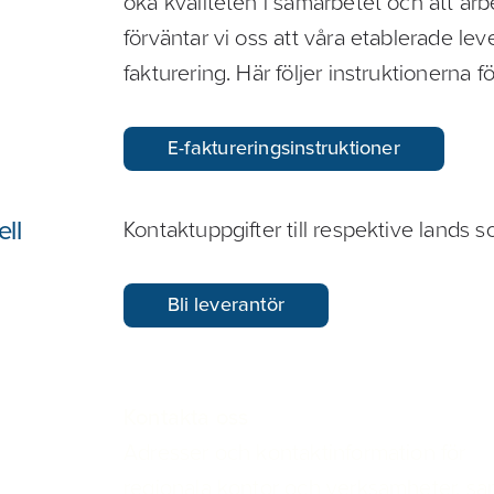
öka kvaliteten i samarbetet och att arbe
förväntar vi oss att våra etablerade le
fakturering. Här följer instruktionerna 
E-faktureringsinstruktioner
ell
Kontaktuppgifter till respektive lands 
Bli leverantör
Kontakta oss
Adresser och kontaktinformation för
regionala kontor och verksamheter, sa