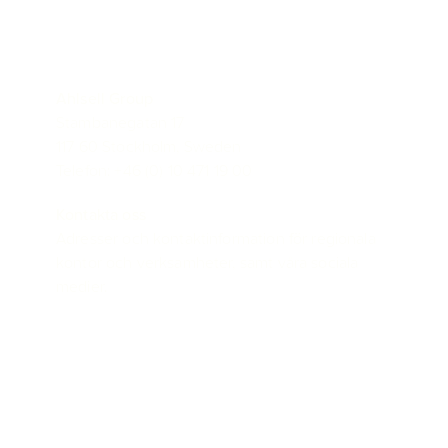
Ahlsell Group
Stambanegatan 17
117 60 Stockholm, Sweden
Telefon: +46 (0) 10 471 19 00
Kontakta oss
Adresser och kontaktinformation för regionala
kontor och verksamheter, samt våra sociala
medier.